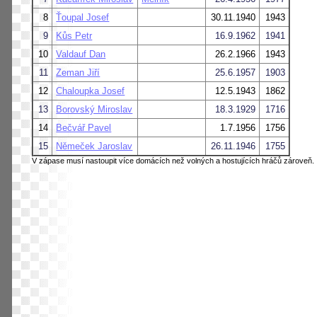
8
Ťoupal Josef
30.11.1940
1943
9
Kůs Petr
16.9.1962
1941
10
Valdauf Dan
26.2.1966
1943
11
Zeman Jiří
25.6.1957
1903
12
Chaloupka Josef
12.5.1943
1862
13
Borovský Miroslav
18.3.1929
1716
14
Bečvář Pavel
1.7.1956
1756
15
Němeček Jaroslav
26.11.1946
1755
V zápase musí nastoupit více domácích než volných a hostujících hráčů zároveň.