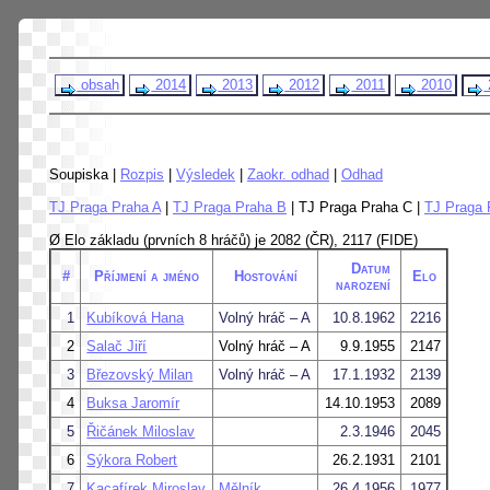
obsah
2014
2013
2012
2011
2010
Soupiska |
Rozpis
|
Výsledek
|
Zaokr. odhad
|
Odhad
TJ Praga Praha A
|
TJ Praga Praha B
| TJ Praga Praha C |
TJ Praga 
Ø Elo základu (prvních 8 hráčů) je 2082 (ČR), 2117 (FIDE)
Datum
#
Příjmení a jméno
Hostování
Elo
narození
1
Kubíková Hana
Volný hráč – A
10.8.1962
2216
2
Salač Jiří
Volný hráč – A
9.9.1955
2147
3
Březovský Milan
Volný hráč – A
17.1.1932
2139
4
Buksa Jaromír
14.10.1953
2089
5
Řičánek Miloslav
2.3.1946
2045
6
Sýkora Robert
26.2.1931
2101
7
Kacafírek Miroslav
Mělník
26.4.1956
1977