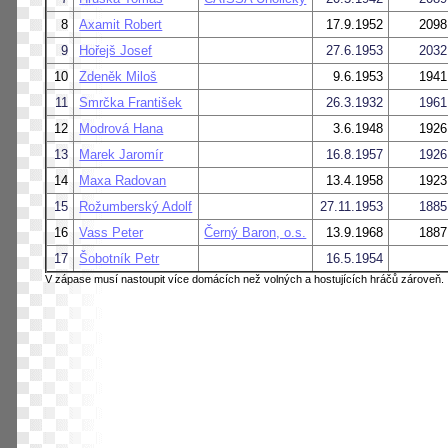
8
Axamit Robert
17.9.1952
2098
9
Hořejš Josef
27.6.1953
2032
10
Zdeněk Miloš
9.6.1953
1941
11
Smrčka František
26.3.1932
1961
12
Modrová Hana
3.6.1948
1926
13
Marek Jaromír
16.8.1957
1926
14
Maxa Radovan
13.4.1958
1923
15
Rožumberský Adolf
27.11.1953
1885
16
Vass Peter
Černý Baron, o.s.
13.9.1968
1887
17
Šobotník Petr
16.5.1954
V zápase musí nastoupit více domácích než volných a hostujících hráčů zároveň.