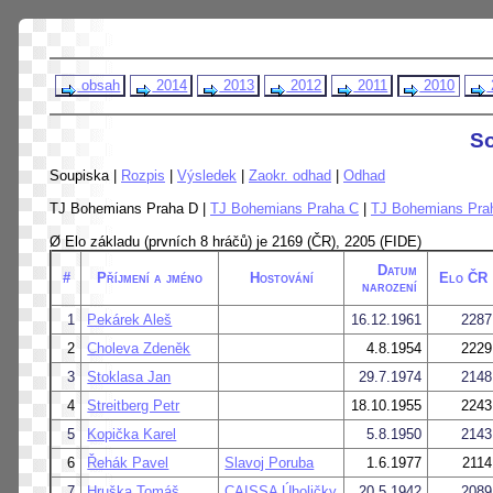
obsah
2014
2013
2012
2011
2010
So
Soupiska |
Rozpis
|
Výsledek
|
Zaokr. odhad
|
Odhad
TJ Bohemians Praha D |
TJ Bohemians Praha C
|
TJ Bohemians Pra
Ø Elo základu (prvních 8 hráčů) je 2169 (ČR), 2205 (FIDE)
Datum
#
Příjmení a jméno
Hostování
Elo ČR
narození
1
Pekárek Aleš
16.12.1961
2287
2
Choleva Zdeněk
4.8.1954
2229
3
Stoklasa Jan
29.7.1974
2148
4
Streitberg Petr
18.10.1955
2243
5
Kopička Karel
5.8.1950
2143
6
Řehák Pavel
Slavoj Poruba
1.6.1977
2114
7
Hruška Tomáš
CAISSA Úholičky
20.5.1942
2089