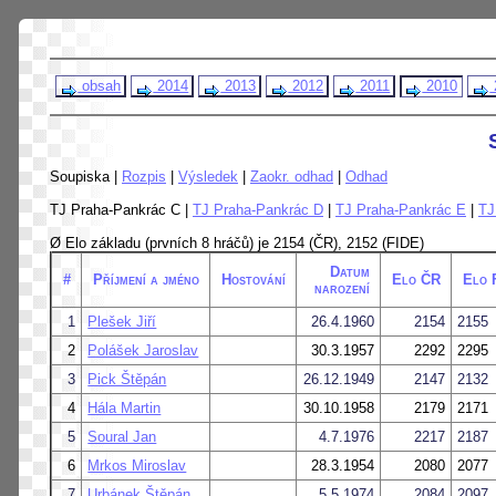
obsah
2014
2013
2012
2011
2010
Soupiska |
Rozpis
|
Výsledek
|
Zaokr. odhad
|
Odhad
TJ Praha-Pankrác C |
TJ Praha-Pankrác D
|
TJ Praha-Pankrác E
|
TJ
Ø Elo základu (prvních 8 hráčů) je 2154 (ČR), 2152 (FIDE)
Datum
#
Příjmení a jméno
Hostování
Elo ČR
Elo 
narození
1
Plešek Jiří
26.4.1960
2154
2155
2
Polášek Jaroslav
30.3.1957
2292
2295
3
Pick Štěpán
26.12.1949
2147
2132
4
Hála Martin
30.10.1958
2179
2171
5
Soural Jan
4.7.1976
2217
2187
6
Mrkos Miroslav
28.3.1954
2080
2077
7
Urbánek Štěpán
5.5.1974
2084
2097