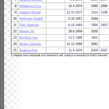
8
Urbánková Eva
18.4.1974
2080
2098
9
Lhotský Michal
12.10.1972
2114
2109
10
Hoffmann Rudolf
6.10.1957
2049
11
Flek Vladislav
6.10.1960
1966
1963
12
Weiner Jiří
28.6.1959
2030
13
Bychkov Igor
12.5.1988
1951
14
Straka Jaroslav
21.12.1958
1842
15
Svačina Petr
11.9.1970
2029
2025
V zápase musí nastoupit více domácích než volných a hostujících hráčů zároveň.