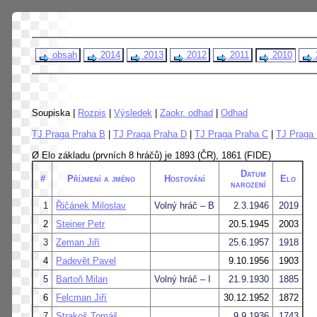
obsah
2014
2013
2012
2011
2010
Soupiska |
Rozpis
|
Výsledek
|
Zaokr. odhad
|
Odhad
TJ Praga Praha B
|
TJ Praga Praha D
|
TJ Praga Praha C
|
TJ Praga 
Ø Elo základu (prvních 8 hráčů) je 1893 (ČR), 1861 (FIDE)
Datum
#
Příjmení a jméno
Hostování
Elo
narození
1
Řičánek Miloslav
Volný hráč – B
2.3.1946
2019
2
Steiner Petr
20.5.1945
2003
3
Zeman Jiří
25.6.1957
1918
4
Padevět Pavel
9.10.1956
1903
5
Bartoň Milan
Volný hráč – I
21.9.1930
1885
6
Felcman Jiří
30.12.1952
1872
7
Strakoš Tomáš
9.9.1936
1743