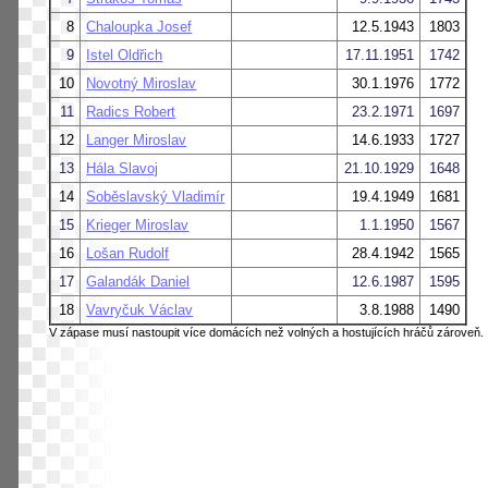
8
Chaloupka Josef
12.5.1943
1803
9
Istel Oldřich
17.11.1951
1742
10
Novotný Miroslav
30.1.1976
1772
11
Radics Robert
23.2.1971
1697
12
Langer Miroslav
14.6.1933
1727
13
Hála Slavoj
21.10.1929
1648
14
Soběslavský Vladimír
19.4.1949
1681
15
Krieger Miroslav
1.1.1950
1567
16
Lošan Rudolf
28.4.1942
1565
17
Galandák Daniel
12.6.1987
1595
18
Vavryčuk Václav
3.8.1988
1490
V zápase musí nastoupit více domácích než volných a hostujících hráčů zároveň.