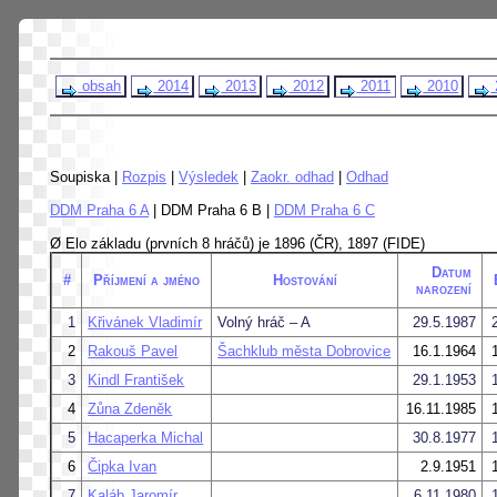
obsah
2014
2013
2012
2011
2010
Soupiska |
Rozpis
|
Výsledek
|
Zaokr. odhad
|
Odhad
DDM Praha 6 A
| DDM Praha 6 B |
DDM Praha 6 C
Ø Elo základu (prvních 8 hráčů) je 1896 (ČR), 1897 (FIDE)
Datum
#
Příjmení a jméno
Hostování
narození
1
Křivánek Vladimír
Volný hráč – A
29.5.1987
2
Rakouš Pavel
Šachklub města Dobrovice
16.1.1964
3
Kindl František
29.1.1953
4
Zůna Zdeněk
16.11.1985
5
Hacaperka Michal
30.8.1977
6
Čipka Ivan
2.9.1951
7
Kaláb Jaromír
6.11.1980