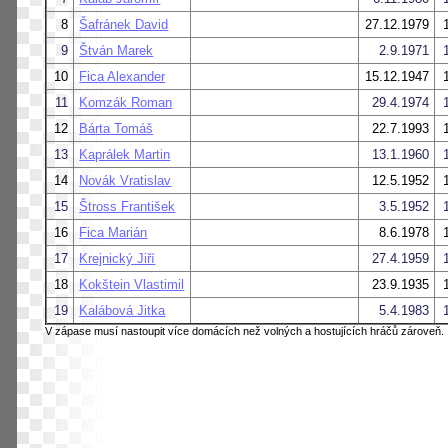
8
Šafránek David
27.12.1979
9
Štván Marek
2.9.1971
10
Fica Alexander
15.12.1947
11
Komzák Roman
29.4.1974
12
Bárta Tomáš
22.7.1993
13
Kaprálek Martin
13.1.1960
14
Novák Vratislav
12.5.1952
15
Štross František
3.5.1952
16
Fica Marián
8.6.1978
17
Krejnický Jiří
27.4.1959
18
Kokštein Vlastimil
23.9.1935
19
Kalábová Jitka
5.4.1983
V zápase musí nastoupit více domácích než volných a hostujících hráčů zároveň.