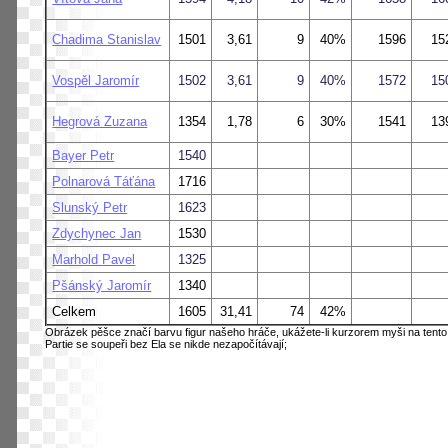
Chadima Stanislav
1501
3,61
9
40%
1596
15
Vospěl Jaromír
1502
3,61
9
40%
1572
15
Hegrová Zuzana
1354
1,78
6
30%
1541
13
Bayer Petr
1540
Polnarová Táťána
1716
Slunský Petr
1623
Zdychynec Jan
1530
Marhold Pavel
1325
Pšánský Jaromír
1340
Celkem
1605
31,41
74
42%
Obrázek pěšce značí barvu figur našeho hráče, ukážete-li kurzorem myši na tento
Partie se soupeři bez Ela se nikde nezapočítávají;