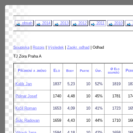
obsah
2014
2013
2012
2011
2010
Soupiska
|
Rozpis
|
Výsledek
|
Zaokr. odhad
| Odhad
TJ Zora Praha A
Ø Elo
Příjmení a jméno
Elo
Per
Body
Partie
Úsp.
soupeřů
Kalík Jan
1837
5,23
10
52%
1819
18
Polnar Josef
1740
4,48
10
45%
1781
17
Krčil Roman
1653
4,09
10
41%
1723
16
Šulc Radovan
1659
4,43
10
44%
1710
16
Vítová Jana
1594
4,18
10
42%
1658
16