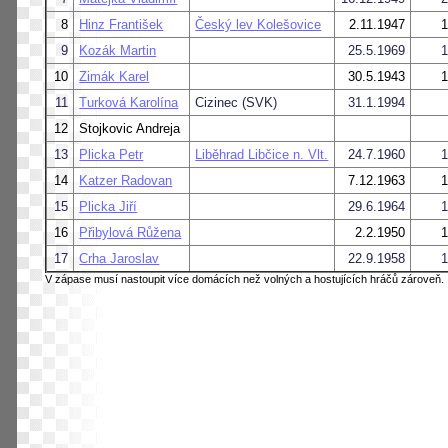
8
Hinz František
Český lev Kolešovice
2.11.1947
1
9
Kozák Martin
25.5.1969
1
10
Zimák Karel
30.5.1943
1
11
Turková Karolína
Cizinec (SVK)
31.1.1994
12
Stojkovic Andreja
13
Plicka Petr
Liběhrad Libčice n. Vlt.
24.7.1960
1
14
Katzer Radovan
7.12.1963
1
15
Plicka Jiří
29.6.1964
1
16
Přibylová Růžena
2.2.1950
1
17
Crha Jaroslav
22.9.1958
1
V zápase musí nastoupit více domácích než volných a hostujících hráčů zároveň.