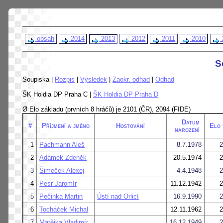
obsah
2014
2013
2012
2011
2010
S
Soupiska |
Rozpis
|
Výsledek
|
Zaokr. odhad
|
Odhad
ŠK Holdia DP Praha C |
ŠK Holdia DP Praha D
Ø Elo základu (prvních 8 hráčů) je 2101 (ČR), 2094 (FIDE)
Datum
#
Příjmení a jméno
Hostování
Elo
narození
1
Pachmann Aleš
8.7.1978
2
2
Adámek Zdeněk
20.5.1974
2
3
Šimeček Alexej
4.4.1948
2
4
Pesr Jaromír
11.12.1942
2
5
Pečinka Martin
Ústí nad Orlicí
16.9.1990
2
6
Tocháček Michal
12.11.1962
2
7
Matějka Vladimír
16.12.1949
2