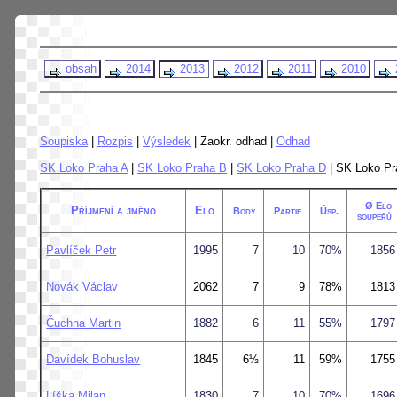
obsah
2014
2013
2012
2011
2010
Soupiska
|
Rozpis
|
Výsledek
| Zaokr. odhad |
Odhad
SK Loko Praha A
|
SK Loko Praha B
|
SK Loko Praha D
| SK Loko Pr
Ø Elo
Příjmení a jméno
Elo
Body
Partie
Úsp.
soupeřů
Pavlíček Petr
1995
7
10
70%
1856
Novák Václav
2062
7
9
78%
1813
Čuchna Martin
1882
6
11
55%
1797
Davídek Bohuslav
1845
6½
11
59%
1755
Líška Milan
1830
7
10
70%
1696