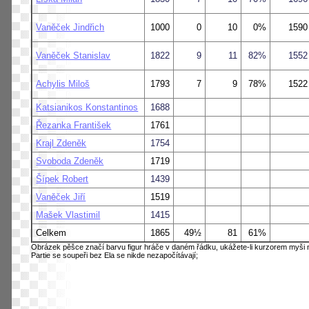
Vaněček Jindřich
1000
0
10
0%
1590
Vaněček Stanislav
1822
9
11
82%
1552
Achylis Miloš
1793
7
9
78%
1522
Katsianikos Konstantinos
1688
Řezanka František
1761
Krajl Zdeněk
1754
Svoboda Zdeněk
1719
Šípek Robert
1439
Vaněček Jiří
1519
Mašek Vlastimil
1415
Celkem
1865
49½
81
61%
Obrázek pěšce značí barvu figur hráče v daném řádku, ukážete-li kurzorem myši n
Partie se soupeři bez Ela se nikde nezapočítávají;