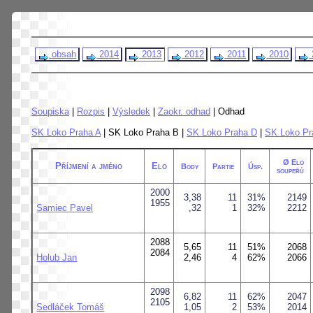
obsah
2014
2013
2012
2011
2010
Soupiska
|
Rozpis
|
Výsledek
|
Zaokr. odhad
| Odhad
SK Loko Praha A
| SK Loko Praha B |
SK Loko Praha D
|
SK Loko Pr
Ø Elo
Příjmení a jméno
Elo
Body
Partie
Úsp.
soupeřů
2000
3,38
11
31%
2149
1955
Samiec Pavel
,32
1
32%
2212
2088
5,65
11
51%
2068
2084
Holub Jan
2,46
4
62%
2066
2098
6,82
11
62%
2047
2105
Sedláček Tomáš
1,05
2
53%
2014