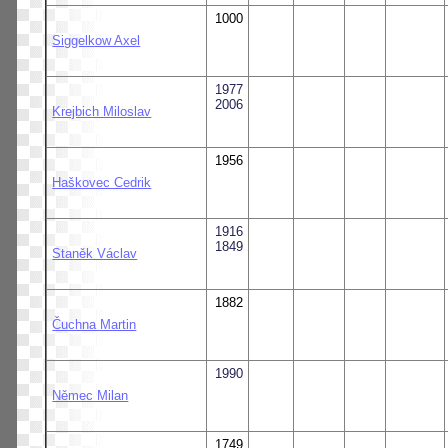
1000
Siggelkow Axel
1977
2006
Krejbich Miloslav
1956
Haškovec Cedrik
1916
1849
Staněk Václav
1882
Čuchna Martin
1990
Němec Milan
1749