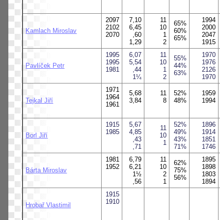
2097
7,10
11
1994
65%
2102
6,45
10
2000
Kamlach Miroslav
60%
2070
,60
1
2047
65%
1,29
2
1915
1995
6,07
11
1970
55%
1995
5,54
10
1976
Pavlíček Petr
44%
1981
,44
1
2126
63%
1¼
2
1970
1971
5,68
11
52%
1959
1964
Tejkal Jiří
3,84
8
48%
1994
1961
1915
5,67
52%
1896
11
1985
4,85
49%
1914
Borl Jiří
10
,43
43%
1851
1
,71
71%
1746
1981
6,79
11
1895
62%
1952
6,21
10
1898
Bárta Miroslav
75%
1½
2
1803
56%
,56
1
1894
1915
1910
Hrobař Vlastimil