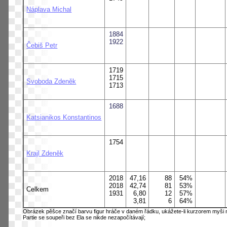
Náplava Michal
1884
1922
Čebiš Petr
1719
1715
Svoboda Zdeněk
1713
1688
Katsianikos Konstantinos
1754
Krajl Zdeněk
2018
47,16
88
54%
2018
42,74
81
53%
Celkem
1931
6,80
12
57%
3,81
6
64%
Obrázek pěšce značí barvu figur hráče v daném řádku, ukážete-li kurzorem myši n
Partie se soupeři bez Ela se nikde nezapočítávají;