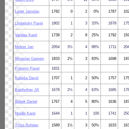
Lener Jaroslav
1782
0
2
0%
1787
10
Limberský Pavel
1802
1
3
33%
1878
17
Vandas Karel
1739
2
8
25%
1792
15
Melzer Jan
2054
3½
4
88%
1711
20
Minasjan Garegin
1833
2½
3
83%
1698
19
Pokorný Pavel
1831
Kubeša David
1707
1
2
50%
1757
17
Bainhofner Jiří
1678
2½
4
63%
1685
17
Bobek Daniel
1767
4
5
80%
1636
18
Hroděj Karel
1644
1
1
100
1741
25
Trčka Bohdan
1589
1½
3
50%
1633
16