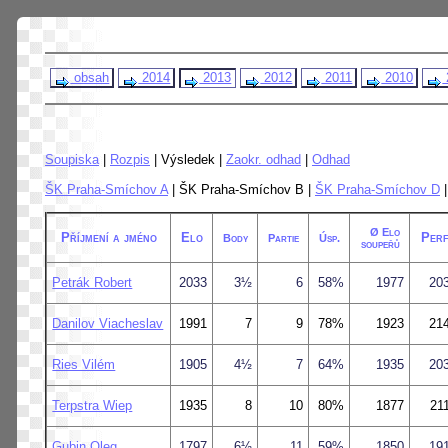
obsah
2014
2013
2012
2011
2010
Soupiska
|
Rozpis
| Výsledek |
Zaokr. odhad
|
Odhad
ŠK Praha-Smíchov A
| ŠK Praha-Smíchov B |
ŠK Praha-Smíchov D
Ø Elo
Příjmení a jméno
Elo
Perf
Body
Partie
Úsp.
soupeřů
Petrák Robert
2033
3½
6
58%
1977
20
Danilov Viacheslav
1991
7
9
78%
1923
21
Ries Vilém
1905
4½
7
64%
1935
20
Terpstra Wiep
1935
8
10
80%
1877
21
Gubin Oleg
1797
6½
11
59%
1850
19