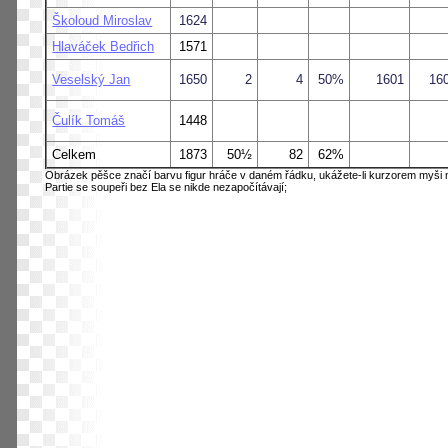
Školoud Miroslav
1624
Hlaváček Bedřich
1571
Veselský Jan
1650
2
4
50%
1601
16
Čulík Tomáš
1448
Celkem
1873
50½
82
62%
Obrázek pěšce značí barvu figur hráče v daném řádku, ukážete-li kurzorem myši n
Partie se soupeři bez Ela se nikde nezapočítávají;