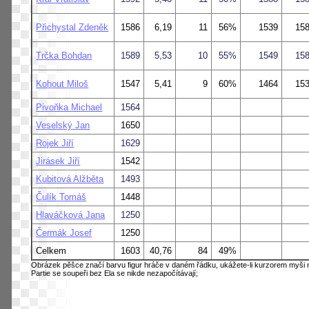
Přichystal Zdeněk
1586
6,19
11
56%
1539
15
Trčka Bohdan
1589
5,53
10
55%
1549
15
Kohout Miloš
1547
5,41
9
60%
1464
15
Pivoňka Michael
1564
Veselský Jan
1650
Rojek Jiří
1629
Jirásek Jiří
1542
Kubitová Alžběta
1493
Čulík Tomáš
1448
Hlaváčková Jana
1250
Čermák Josef
1250
Celkem
1603
40,76
84
49%
Obrázek pěšce značí barvu figur hráče v daném řádku, ukážete-li kurzorem myši n
Partie se soupeři bez Ela se nikde nezapočítávají;