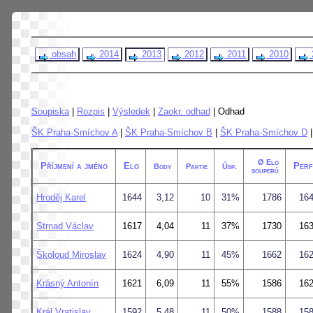
obsah
2014
2013
2012
2011
2010
Soupiska
|
Rozpis
|
Výsledek
|
Zaokr. odhad
| Odhad
ŠK Praha-Smíchov A
|
ŠK Praha-Smíchov B
|
ŠK Praha-Smíchov D
|
Ø Elo
Příjmení a jméno
Elo
Perf
Body
Partie
Úsp.
soupeřů
Hroděj Karel
1644
3,12
10
31%
1786
16
Strnad Václav
1617
4,04
11
37%
1730
16
Školoud Miroslav
1624
4,90
11
45%
1662
16
Krásný Antonín
1621
6,09
11
55%
1586
16
Král Vratislav
1592
5,48
11
50%
1588
15